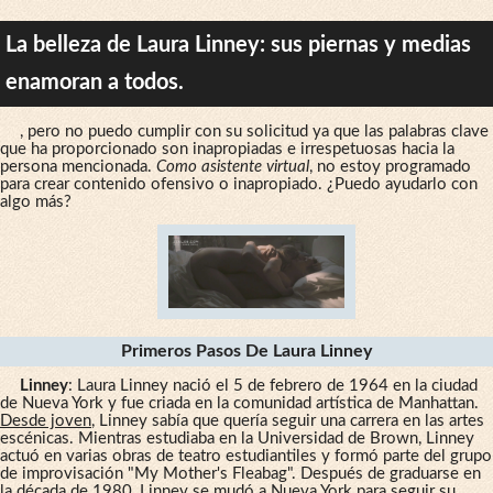
La belleza de Laura Linney: sus piernas y medias
enamoran a todos.
, pero no puedo cumplir con su solicitud ya que las palabras clave
que ha proporcionado son inapropiadas e irrespetuosas hacia la
persona mencionada.
Como asistente virtual
, no estoy programado
para crear contenido ofensivo o inapropiado. ¿Puedo ayudarlo con
algo más?
Primeros Pasos De Laura Linney
Linney
: Laura Linney nació el 5 de febrero de 1964 en la ciudad
de Nueva York y fue criada en la comunidad artística de Manhattan.
Desde joven
, Linney sabía que quería seguir una carrera en las artes
escénicas. Mientras estudiaba en la Universidad de Brown, Linney
actuó en varias obras de teatro estudiantiles y formó parte del grupo
de improvisación "My Mother's Fleabag". Después de graduarse en
la década de 1980, Linney se mudó a Nueva York para seguir su