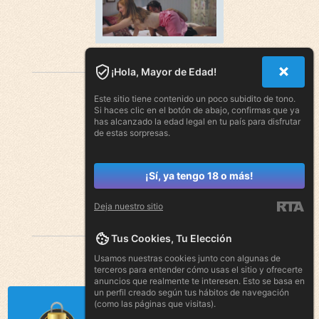
¡Hola, Mayor de Edad!
Este sitio tiene contenido un poco subidito de tono.
Si haces clic en el botón de abajo, confirmas que ya
has alcanzado la edad legal en tu país para disfrutar
de estas sorpresas.
¡Sí, ya tengo 18 o más!
Deja nuestro sitio
Tus Cookies, Tu Elección
Usamos nuestras cookies junto con algunas de
terceros para entender cómo usas el sitio y ofrecerte
anuncios que realmente te interesen. Esto se basa en
un perfil creado según tus hábitos de navegación
(como las páginas que visitas).