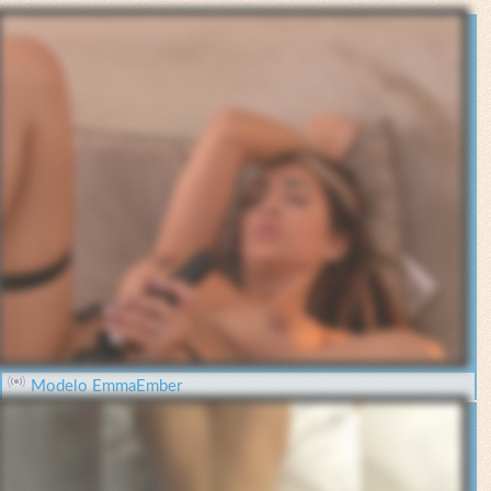
Modelo EmmaEmber