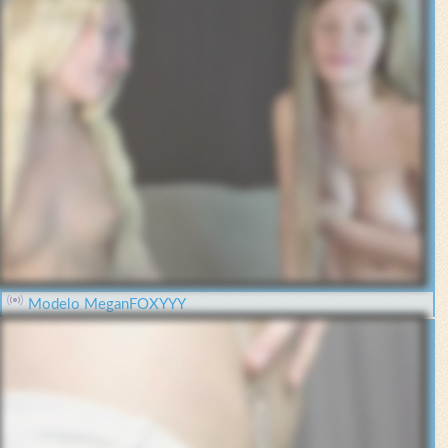
Modelo MeganFOXYYY