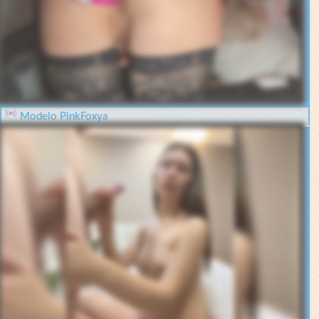
Modelo PinkFoxya