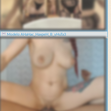
Modelo AHaHac_HaxpeH_B_yHuTa3