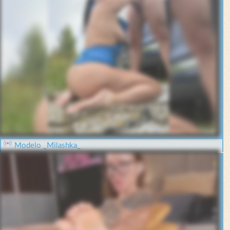
Modelo _Milashka_