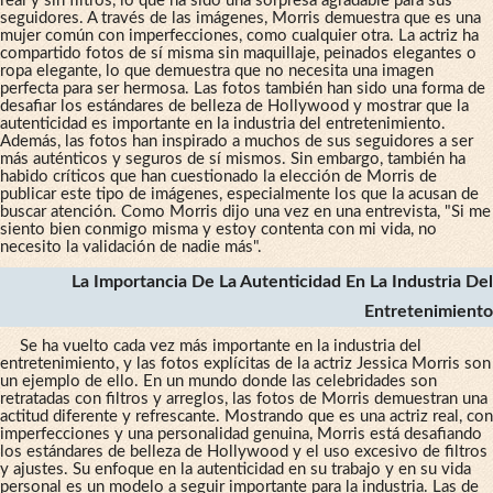
real y sin filtros, lo que ha sido una sorpresa agradable para sus
seguidores. A través de las imágenes, Morris demuestra que es una
mujer común con imperfecciones, como cualquier otra. La actriz ha
compartido fotos de sí misma sin maquillaje, peinados elegantes o
ropa elegante, lo que demuestra que no necesita una imagen
perfecta para ser hermosa. Las fotos también han sido una forma de
desafiar los estándares de belleza de Hollywood y mostrar que la
autenticidad es importante en la industria del entretenimiento.
Además, las fotos han inspirado a muchos de sus seguidores a ser
más auténticos y seguros de sí mismos. Sin embargo, también ha
habido críticos que han cuestionado la elección de Morris de
publicar este tipo de imágenes, especialmente los que la acusan de
buscar atención. Como Morris dijo una vez en una entrevista, "Si me
siento bien conmigo misma y estoy contenta con mi vida, no
necesito la validación de nadie más".
La Importancia De La Autenticidad En La Industria Del
Entretenimiento
Se ha vuelto cada vez más importante en la industria del
entretenimiento, y las fotos explícitas de la actriz Jessica Morris son
un ejemplo de ello. En un mundo donde las celebridades son
retratadas con filtros y arreglos, las fotos de Morris demuestran una
actitud diferente y refrescante. Mostrando que es una actriz real, con
imperfecciones y una personalidad genuina, Morris está desafiando
los estándares de belleza de Hollywood y el uso excesivo de filtros
y ajustes. Su enfoque en la autenticidad en su trabajo y en su vida
personal es un modelo a seguir importante para la industria. Las de