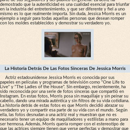
demostrado que la autenticidad es una cualidad esencial para triunfar
en la industria del entretenimiento, y que ser diferente y fiel a uno
mismo es lo que realmente importa. Sin duda, Jessica Morris es un
ejemplo a seguir para todas aquellas personas que desean romper
con los moldes establecidos y demostrar su verdadero yo.
La Historia Detrás De Las Fotos Sinceras De Jessica Morris
Actriz estadounidense Jessica Morris es conocida por sus
papeles en películas y programas de televisión como "One Life to
Live" y "The Ladies of the House". Sin embargo, recientemente, ha
sido reconocida por una serie de fotos sinceras que compartió en
Instagram. En estas fotos, Morris posa sin maquillaje y sin peinar su
cabello, dando una mirada auténtica y sin filtros de su vida cotidiana.
La historia detrás de estas fotos es que Morris decidió abrazar su
verdadero yo y compartir esa parte de su vida con el mundo. Según
ella, las fotos desnudan a una actriz real y muestran que no es
necesario tener un equipo de maquilladores y estilistas a mano para
ser hermosa. Además, Morris quería romper con el estereotipo de
que las actrices siempre tienen que verse perfectas y demostrar que