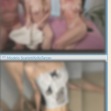
Modelo ScarlettXoXoTarzan