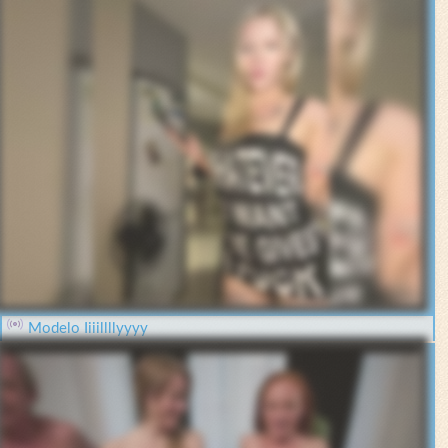
Modelo Iiiillllyyyy