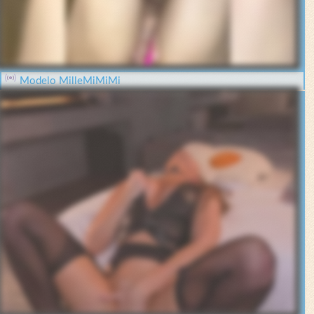
Modelo MilleMiMiMi