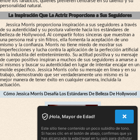
entre los fanáticos, quienes prefieren centrarse en su talento y su
personalidad natural.
La Inspiración Que La Actriz Proporciona a Sus Seguidores
Jessica Morris proporciona inspiración a sus seguidores a través
de su autenticidad y su postura valiente hacia los estándares de
belleza de Hollywood. Al compartir fotos sinceras que muestran a
una persona real y sin filtros, ella fomenta la aceptación de uno
mismo y la confianza. Morris no tiene miedo de mostrar sus
imperfecciones y lucha contra la aplicación de la perfección artificial
en la industria del entretenimiento. Su actitud positiva y su mensaje
de cuerpo positivo inspiran a muchos de sus seguidores a amarse a
sí mismos y buscar su autenticidad en lugar de intentar encajar en un
molde específico. Jessica Morris coño su mensaje en línea y en su
trabajo, demostrando que ser verdaderamente uno mismo es la
mejor manera de tener éxito en cualquier carrera, incluida la
actuación.
Cómo Jessica Morris Desafía Los Estándares De Belleza De Hollywood
¡Hola, Mayor de Edad!
Este sitio tiene contenido un poco subidito de tono.
Si haces clic en el botón de abajo, confirmas que ya
has alcanzado la edad legal en tu país para disfrutar