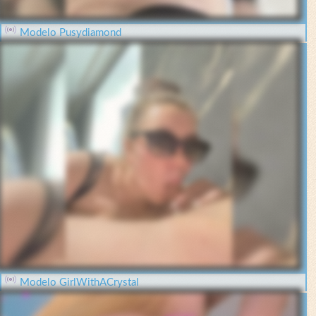
Modelo Pusydiamond
Modelo GirlWithACrystal