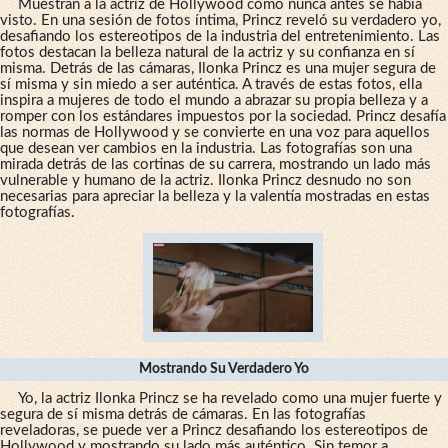
Muestran a la actriz de Hollywood como nunca antes se había
visto. En una sesión de fotos íntima, Princz reveló su verdadero yo,
desafiando los estereotipos de la industria del entretenimiento. Las
fotos destacan la belleza natural de la actriz y su confianza en sí
misma. Detrás de las cámaras, Ilonka Princz es una mujer segura de
sí misma y sin miedo a ser auténtica. A través de estas fotos, ella
inspira a mujeres de todo el mundo a abrazar su propia belleza y a
romper con los estándares impuestos por la sociedad. Princz desafía
las normas de Hollywood y se convierte en una voz para aquellos
que desean ver cambios en la industria. Las fotografías son una
mirada detrás de las cortinas de su carrera, mostrando un lado más
vulnerable y humano de la actriz. Ilonka Princz desnudo no son
necesarias para apreciar la belleza y la valentía mostradas en estas
fotografías.
Mostrando Su Verdadero Yo
Yo, la actriz Ilonka Princz se ha revelado como una mujer fuerte y
segura de sí misma detrás de cámaras. En las fotografías
reveladoras, se puede ver a Princz desafiando los estereotipos de
Hollywood y mostrando su lado más auténtico. Sin temor a