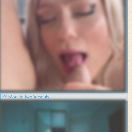
Modelo twofiresouls