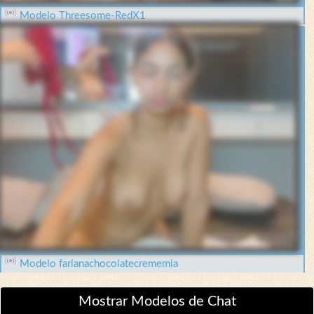
Modelo Threesome-RedX1
Modelo farianachocolatecrememia
Mostrar Modelos de Chat