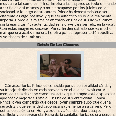
mostrarse tal como es, Princz inspira a las mujeres de todo el mundo
a ser fieles a sí mismas y a no preocuparse por los juicios de la
sociedad. A lo largo de su carrera, Princz ha demostrado que ser
diferente es algo positivo y que ser auténtico es lo que realmente
importa. Como ella misma ha afirmado en una de sus Ilonka Princz
sin bragas citas: "La autenticidad es la clave para ser feliz en la vida".
Con estas imágenes sinceras, Princz ha demostrado que es mucho
más que una actriz, sino una heroína por su representación positiva
y verdadera de sí misma.
Detrás De Las Cámaras
Cámaras, Ilonka Princz es conocida por su personalidad cálida y
su trabajo dedicado en cada proyecto en el que se involucra. A
menudo se la describe como una actriz que siempre está dispuesta a
aprender y mejorar su oficio. En una de sus entrevistas, Ilonka
Princz joven compartió que desde joven siempre supo que quería
ser actriz y que se ha dedicado incansablemente a su carrera. Pero
detrás de su éxito en Hollywood hay años de arduo trabajo,
sacrificio y perseverancia. Fuera de la pantalla, Ilonka es una persona