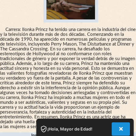
Carrera: Ilonka Princz ha tenido una carrera en la industria del cine
y la televisión durante más de dos décadas. Comenzando en la
década de 1990, ha aparecido en numerosas películas y programas
de televisión, incluyendo Perry Mason, The Disturbance at Dinner y
The Cassandra Crossing. En su carrera, ha desafiado los
estereotipos de Hollywood al no conformarse con roles
tradicionales de género y por exponer la verdad detrás de su imagen
pública. Además, a lo largo de su carrera, Princz ha mantenido una
actitud sincera y honesta en su vida personal. Esto se demuestra en
las valientes fotografías reveladoras de Ilonka Princz que muestran
su verdadero yo fuera de la pantalla. A pesar de las controversias y
críticas alrededor de este tema, Princz siempre ha defendido su
derecho a existir sin la interferencia de la opinión pública. Aunque
algunas veces ha tomado decisiones arriesgadas y controvertidas en
su carrera, Ilonka Princz ha inspirado a muchas mujeres en todo el
mundo a ser auténticas, valientes y seguras en su propia piel. Su
carrera y su actitud hacia la vida proporcionan un ejemplo de
perseverancia, fortaleza y autenticidad en la industria del
entretenimiento. En resumen, Ilonka Princz es una actriz que ha
dejado una huella significativa en la industria del cine y ha inspirado
a las mujeres a ser más auténticas en su propia vida.
¡Hola, Mayor de Edad!
Inspirando a Mujeres En Todo El Mundo