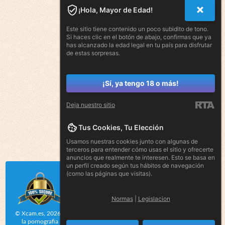
¡Hola, Mayor de Edad!
Este sitio tiene contenido un poco subidito de tono.
Si haces clic en el botón de abajo, confirmas que ya
has alcanzado la edad legal en tu país para disfrutar
de estas sorpresas.
¡Sí, ya tengo 18 o más!
Deja nuestro sitio
Tus Cookies, Tu Elección
Usamos nuestras cookies junto con algunas de
terceros para entender cómo usas el sitio y ofrecerte
anuncios que realmente te interesen. Esto se basa en
un perfil creado según tus hábitos de navegación
(como las páginas que visitas).
Normas
|
Legislacion
© Xcam.es, 2026. Perfect Girls tiene una politica de tolerancia cero contra
la pornografia ilegal. Todos los modelos en este sitio tienen 18 anos o