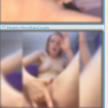
Modelo MoonBabyCouple