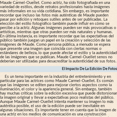
Maude Carmel-Ouellet. Como actriz, ha sido fotografiada en una
variedad de estilos, desde retratos profesionales hasta imágenes
más informales en su vida cotidiana. Sin embargo, es importante
recordar que incluso las fotos más auténticas de Maude pueden
pasar por edición y retoques sutiles antes de ser publicadas. La
elección del estilo fotográfico también puede influir en cómo se
percibe a la actriz. Algunas imágenes pueden ser más provocativas o
artísticas, mientras que otras pueden ser más naturales y humanas.
En última instancia, es importante recordar que las expectativas del
público también juegan un papel en la creación y selección de las
imágenes de Maude. Como persona pública, a menudo se espera
que presente una imagen que coincida con ciertas normas o
estándares de belleza, lo que puede afectar el estilo y la autenticidad
de las imágenes que se publican. Maude Carmel-Ouellet senos no
deberían ser utilizadas para desacreditar la autenticidad de sus fotos.
El Impacto De La Edición De Fotos
Es un tema importante en la industria del entretenimiento y en
particular para las actrices como Maude Carmel-Ouellet. Es común
que las imágenes se editen para mejorar ciertos aspectos como la
iluminación, el color y la apariencia general. Sin embargo, también
hay muchas críticas sobre la edición excesiva que puede distorsionar
la imagen original y llevar a expectativas poco realistas del público.
Aunque Maude Carmel-Ouellet intenta mantener su imagen lo más
auténtica posible, el uso de la edición puede ser inevitable en
algunas situaciones. Es importante tener en cuenta que la imagen de
una actriz en los medios de comunicación es una construcción