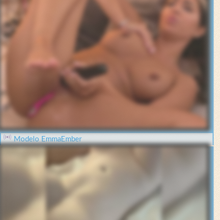
Modelo EmmaEmber