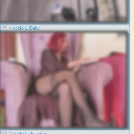
Modelo LiiBaby
Modelo LadyLeather