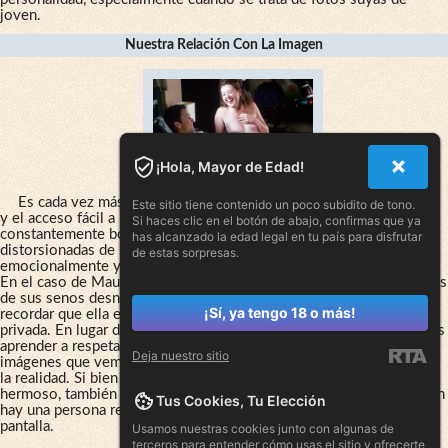
joven.
Nuestra Relación Con La Imagen
¡Hola, Mayor de Edad!
Es cada vez más compleja. Con el aumento de las redes sociales
Este sitio tiene contenido un poco subidito de tono.
y el acceso fácil a la tecnología de edición de fotos, estamos
Si haces clic en el botón de abajo, confirmas que ya
constantemente bombardeados con imágenes manipuladas y
has alcanzado la edad legal en tu país para disfrutar
distorsionadas de la realidad. Todo esto puede afectarnos
de estas sorpresas.
emocionalmente y hacer que tengamos expectativas poco realistas.
En el caso de Maude Carmel-Ouellet, una actriz con fotos polémicas
de sus senos desnudos circulando en internet, es importante
¡Sí, ya tengo 18 o más!
recordar que ella es una persona real con una carrera y una vida
privada. En lugar de centrarnos en las o detalles explícitos, debemos
aprender a respetar la privacidad de las personas y aceptar que las
Deja nuestro sitio
imágenes que vemos no siempre son una representación exacta de
la realidad. Si bien es cierto que la fotografía puede ser un arte
hermoso, también es importante recordar que detrás de cada imagen
Tus Cookies, Tu Elección
hay una persona real con sentimientos y una vida fuera de la
pantalla.
Usamos nuestras cookies junto con algunas de
terceros para entender cómo usas el sitio y ofrecerte