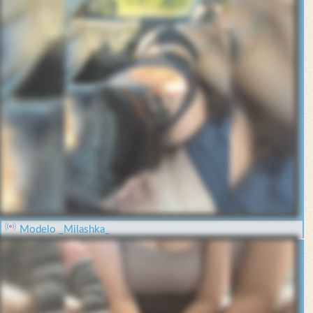
Modelo _Milashka_