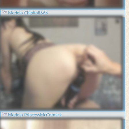
Modelo Chipitoli666
Modelo PrincessMcCormick