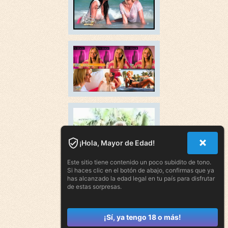
¡Hola, Mayor de Edad!
Este sitio tiene contenido un poco subidito de tono.
Si haces clic en el botón de abajo, confirmas que ya
has alcanzado la edad legal en tu país para disfrutar
de estas sorpresas.
¡Sí, ya tengo 18 o más!