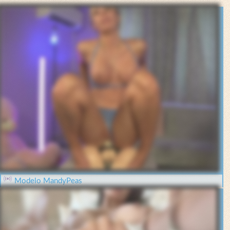
Modelo MandyPeas