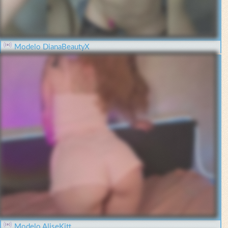
Modelo DianaBeautyX
Modelo AliseKitt