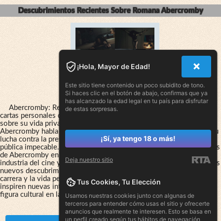
Descubrimientos Recientes Sobre Romana Abercromby
¡Hola, Mayor de Edad!
Este sitio tiene contenido un poco subidito de tono.
Si haces clic en el botón de abajo, confirmas que ya
has alcanzado la edad legal en tu país para disfrutar
Abercromby: Recientemente se ha descubierto un conjunto de
de estas sorpresas.
cartas personales de Romana Abercromby que arrojan nueva luz
sobre su vida privada y su carrera en el cine. En las cartas,
Abercromby habla abiertamente sobre sus relaciones amorosas y su
¡Sí, ya tengo 18 o más!
lucha contra la presión de Hollywood para mantener una imagen
pública impecable. Además, se han descubierto algunas provocativas
de Abercromby en las que habla sobre su papel como mujer en la
Deja nuestro sitio
industria del cine y su posición frente a los
hombres
en el set. Estos
nuevos descubrimientos han generado un renovado interés en la
carrera y la vida personal de Romana Abercromby, y se espera que
Tus Cookies, Tu Elección
inspiren nuevas interpretaciones sobre su legado como actriz y
figura cultural en la historia del cine.
Usamos nuestras cookies junto con algunas de
terceros para entender cómo usas el sitio y ofrecerte
anuncios que realmente te interesen. Esto se basa en
un perfil creado según tus hábitos de navegación