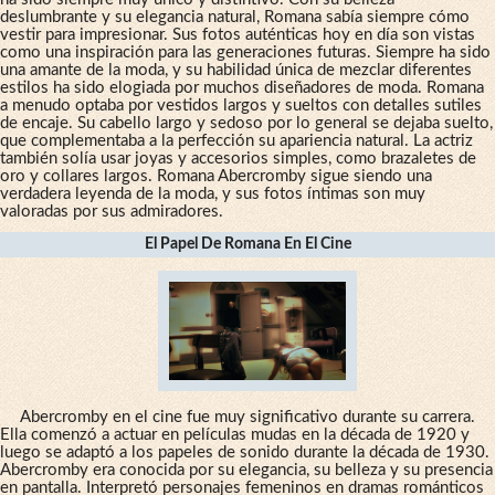
deslumbrante y su elegancia natural, Romana sabía siempre cómo
vestir para impresionar. Sus fotos auténticas hoy en día son vistas
como una inspiración para las generaciones futuras. Siempre ha sido
una amante de la moda, y su habilidad única de mezclar diferentes
estilos ha sido elogiada por muchos diseñadores de moda. Romana
a menudo optaba por vestidos largos y sueltos con detalles sutiles
de encaje. Su cabello largo y sedoso por lo general se dejaba suelto,
que complementaba a la perfección su apariencia natural. La actriz
también solía usar joyas y accesorios simples, como brazaletes de
oro y collares largos. Romana Abercromby sigue siendo una
verdadera leyenda de la moda, y sus fotos íntimas son muy
valoradas por sus admiradores.
El Papel De Romana En El Cine
Abercromby en el cine fue muy significativo durante su carrera.
Ella comenzó a actuar en películas mudas en la década de 1920 y
luego se adaptó a los papeles de sonido durante la década de 1930.
Abercromby era conocida por su elegancia, su belleza y su presencia
en pantalla. Interpretó personajes femeninos en dramas románticos