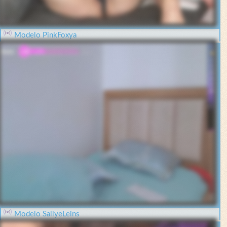
Modelo PinkFoxya
Modelo SallyeLeins