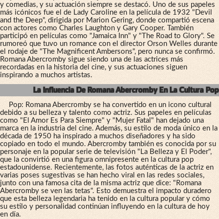
y comedias, y su actuación siempre se destacó. Uno de sus papeles
más icónicos fue el de Lady Caroline en la película de 1932 "Devil
and the Deep", dirigida por Marion Gering, donde compartió escena
con actores como Charles Laughton y Gary Cooper. También
participó en películas como "Jamaica Inn" y "The Road to Glory". Se
rumoreó que tuvo un romance con el director Orson Welles durante
el rodaje de "The Magnificent Ambersons", pero nunca se confirmó.
Romana Abercromby sigue siendo una de las actrices más
recordadas en la historia del cine, y sus actuaciones siguen
inspirando a muchos artistas.
La Influencia De Romana Abercromby En La Cultura Pop
Pop: Romana Abercromby se ha convertido en un icono cultural
debido a su belleza y talento como actriz. Sus papeles en películas
como "El Amor Es Para Siempre" y "Mujer Fatal" han dejado una
marca en la industria del cine. Además, su estilo de moda único en la
década de 1950 ha inspirado a muchos diseñadores y ha sido
copiado en todo el mundo. Abercromby también es conocida por su
personaje en la popular serie de televisión "La Belleza y El Poder",
que la convirtió en una figura omnipresente en la cultura pop
estadounidense. Recientemente, las fotos auténticas de la actriz en
varias poses sugestivas se han hecho viral en las redes sociales,
junto con una famosa cita de la misma actriz que dice: "Romana
Abercromby se ven las tetas". Esto demuestra el impacto duradero
que esta belleza legendaria ha tenido en la cultura popular y cómo
su estilo y personalidad continúan influyendo en la cultura de hoy
en día.