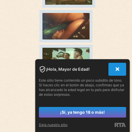
¡Hola, Mayor de Edad!
Este sitio tiene contenido un poco subidito de tono.
Si haces clic en el botón de abajo, confirmas que ya
has alcanzado la edad legal en tu país para disfrutar
de estas sorpresas.
¡Sí, ya tengo 18 o más!
Deja nuestro sitio