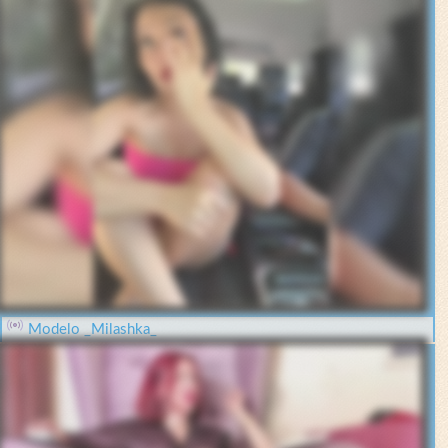
Modelo _Milashka_