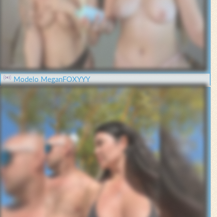
Modelo MeganFOXYYY