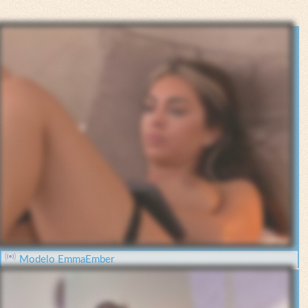
Modelo EmmaEmber