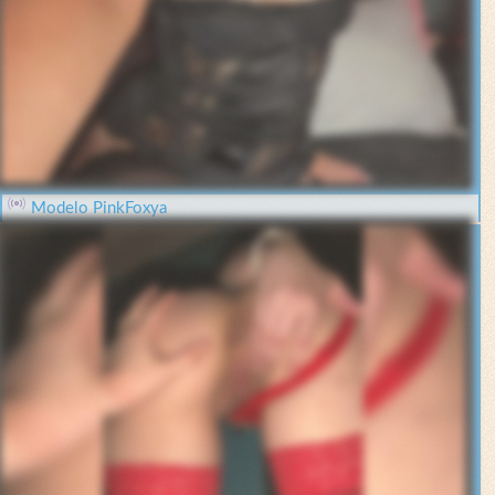
Modelo PinkFoxya