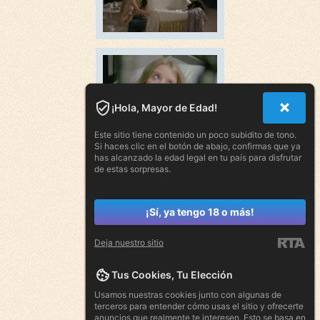
¡Hola, Mayor de Edad!
Este sitio tiene contenido un poco subidito de tono.
Si haces clic en el botón de abajo, confirmas que ya
has alcanzado la edad legal en tu país para disfrutar
de estas sorpresas.
¡Sí, ya tengo 18 o más!
Deja nuestro sitio
Tus Cookies, Tu Elección
Usamos nuestras cookies junto con algunas de
terceros para entender cómo usas el sitio y ofrecerte
anuncios que realmente te interesen. Esto se basa en