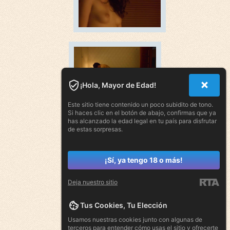
¡Hola, Mayor de Edad!
Este sitio tiene contenido un poco subidito de tono.
Si haces clic en el botón de abajo, confirmas que ya
has alcanzado la edad legal en tu país para disfrutar
de estas sorpresas.
¡Sí, ya tengo 18 o más!
Deja nuestro sitio
Tus Cookies, Tu Elección
Usamos nuestras cookies junto con algunas de
terceros para entender cómo usas el sitio y ofrecerte