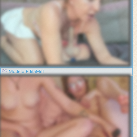
Modelo EditaMilf