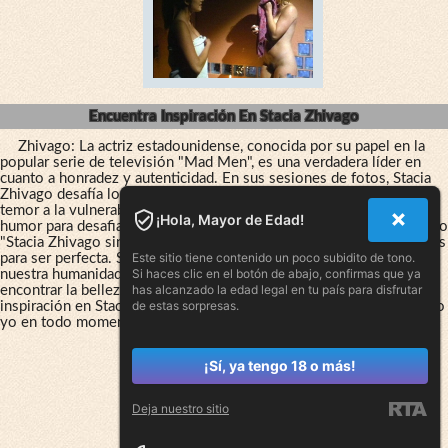
Encuentra Inspiración En Stacia Zhivago
Zhivago: La actriz estadounidense, conocida por su papel en la
popular serie de televisión "Mad Men", es una verdadera líder en
cuanto a honradez y autenticidad. En sus sesiones de fotos, Stacia
Zhivago desafía los estereotipos y muestra la belleza de lo real, sin
temor a la vulnerabilidad. A menudo se la ve usando su figura y su
¡Hola, Mayor de Edad!
humor para desafiar las convenciones culturales, como en su famoso
"Stacia Zhivago sin bragas", en las que desafía las presiones externas
Este sitio tiene contenido un poco subidito de tono.
para ser perfecta. Su trabajo nos recuerda la importancia de abrazar
Si haces clic en el botón de abajo, confirmas que ya
nuestra humanidad, de ser honestos con nosotros mismos y de
has alcanzado la edad legal en tu país para disfrutar
encontrar la belleza en nuestras imperfecciones. Encuentra
de estas sorpresas.
inspiración en Stacia Zhivago para ser auténtico y fiel a tu verdadero
yo en todo momento.
¡Sí, ya tengo 18 o más!
Deja nuestro sitio