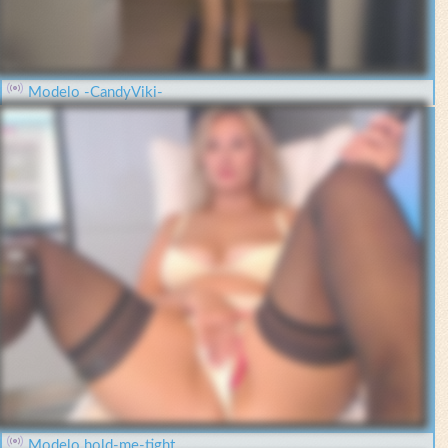
Modelo -CandyViki-
Modelo hold-me-tight