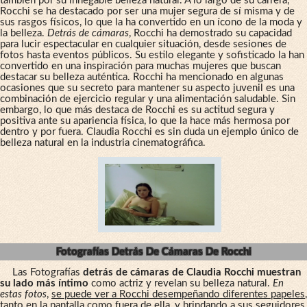
también por su innegable belleza natural. A lo largo de su carrera,
Rocchi se ha destacado por ser una mujer segura de sí misma y de
sus rasgos físicos, lo que la ha convertido en un ícono de la moda y
la belleza.
Detrás de cámaras
, Rocchi ha demostrado su capacidad
para lucir espectacular en cualquier situación, desde sesiones de
fotos hasta eventos públicos. Su estilo elegante y sofisticado la han
convertido en una inspiración para muchas mujeres que buscan
destacar su belleza auténtica. Rocchi ha mencionado en algunas
ocasiones que su secreto para mantener su aspecto juvenil es una
combinación de ejercicio regular y una alimentación saludable. Sin
embargo, lo que más destaca de Rocchi es su actitud segura y
positiva ante su apariencia física, lo que la hace más hermosa por
dentro y por fuera. Claudia Rocchi es sin duda un ejemplo único de
belleza natural en la industria cinematográfica.
Fotografías Detrás De Cámaras De Rocchi
Las Fotografías
detrás de cámaras de Claudia Rocchi muestran
su lado más íntimo
como actriz y revelan su belleza natural.
En
estas fotos
,
se puede ver a Rocchi desempeñando diferentes papeles
,
tanto en la pantalla como fuera de ella, y brindando a sus seguidores