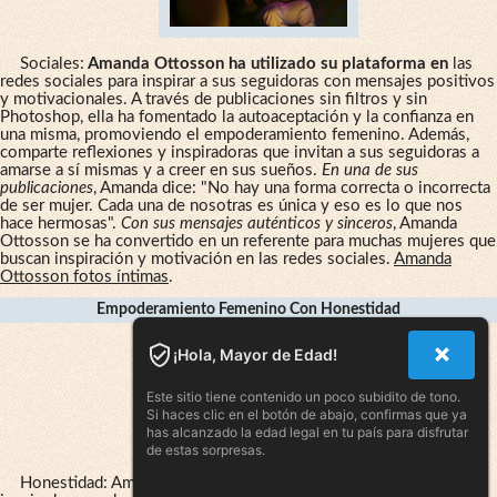
Sociales:
Amanda Ottosson ha utilizado su plataforma en
las
redes sociales para inspirar a sus seguidoras con mensajes positivos
y motivacionales. A través de publicaciones sin filtros y sin
Photoshop, ella ha fomentado la autoaceptación y la confianza en
una misma, promoviendo el empoderamiento femenino. Además,
comparte reflexiones y inspiradoras que invitan a sus seguidoras a
amarse a sí mismas y a creer en sus sueños.
En una de sus
publicaciones
, Amanda dice: "No hay una forma correcta o incorrecta
de ser mujer. Cada una de nosotras es única y eso es lo que nos
hace hermosas".
Con sus mensajes auténticos y sinceros
, Amanda
Ottosson se ha convertido en un referente para muchas mujeres que
buscan inspiración y motivación en las redes sociales.
Amanda
Ottosson fotos íntimas
.
Empoderamiento Femenino Con Honestidad
¡Hola, Mayor de Edad!
Este sitio tiene contenido un poco subidito de tono.
Si haces clic en el botón de abajo, confirmas que ya
has alcanzado la edad legal en tu país para disfrutar
de estas sorpresas.
Honestidad: Amanda Ottosson es una joven actriz que ha