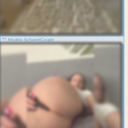
Modelo SoSweetCouple