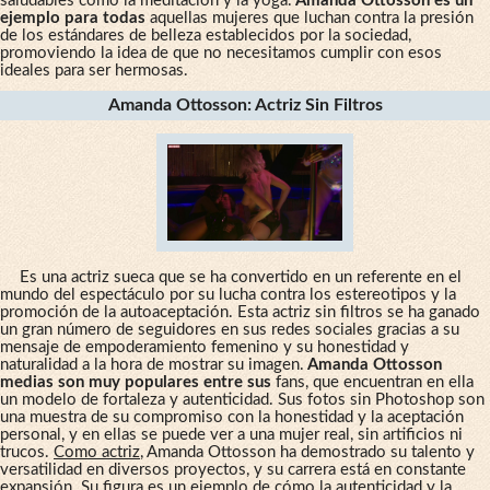
saludables como la meditación y la yoga.
Amanda Ottosson es un
ejemplo para todas
aquellas mujeres que luchan contra la presión
de los estándares de belleza establecidos por la sociedad,
promoviendo la idea de que no necesitamos cumplir con esos
ideales para ser hermosas.
Amanda Ottosson: Actriz Sin Filtros
Es una actriz sueca que se ha convertido en un referente en el
mundo del espectáculo por su lucha contra los estereotipos y la
promoción de la autoaceptación. Esta actriz sin filtros se ha ganado
un gran número de seguidores en sus redes sociales gracias a su
mensaje de empoderamiento femenino y su honestidad y
naturalidad a la hora de mostrar su imagen.
Amanda Ottosson
medias son muy populares entre sus
fans, que encuentran en ella
un modelo de fortaleza y autenticidad. Sus fotos sin Photoshop son
una muestra de su compromiso con la honestidad y la aceptación
personal, y en ellas se puede ver a una mujer real, sin artificios ni
trucos.
Como actriz
, Amanda Ottosson ha demostrado su talento y
versatilidad en diversos proyectos, y su carrera está en constante
expansión. Su figura es un ejemplo de cómo la autenticidad y la